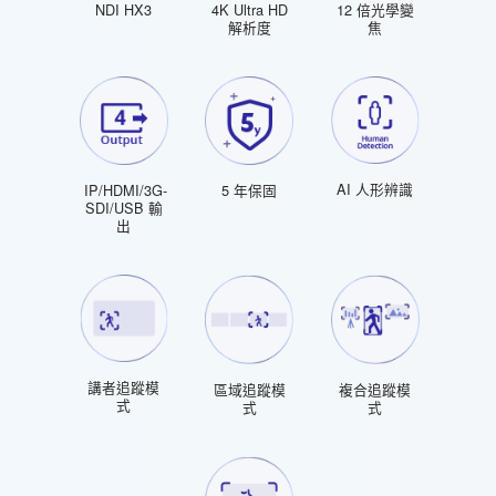
NDI HX3
4K Ultra HD
12 倍光學變
解析度
焦
AI 人形辨識
IP/HDMI/3G-
5 年保固
SDI/USB 輸
出
講者追蹤模
區域追蹤模
複合追蹤模
式
式
式