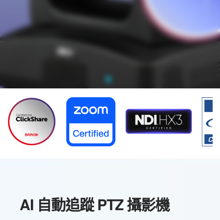
TR315N
AI 自動追蹤 PTZ 攝影機
®
NDI
＋完美追蹤．卓越之選
AI 自動追蹤 PTZ 攝影機