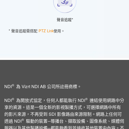
聲音追蹤*
* 聲音追蹤需搭配
PTZ Link
使用。
®
NDI
為 Vizrt NDI AB 公司所註冊商標。
®
®
NDI
為開放式協定，任何人都能執行 NDI
連結使用網路中分
享的資源。這是一個全新的影視製播方式，可選擇網路中所有
的影片來源，不再受到 SDI 影像路由來源限制。網路上任何可
®
透過 NDI
驅動的裝置─導播台、擷取設備、圖像系統、媒體伺
服器以及其他製播設備─都能夠看到並接收其他裝置中內容。不