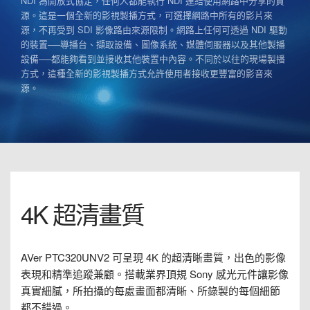
NDI 為開放式協定，任何人都能執行 NDI 連結使用網路中分享的資
源。這是一個全新的影視製播方式，可選擇網路中所有的影片來
源，不再受到 SDI 影像路由來源限制。網路上任何可透過 NDI 驅動
的裝置──導播台、擷取設備、圖像系統、媒體伺服器以及其他製播
設備──都能夠看到並接收其他裝置中內容。不同於以往的現場製播
方式，這種全新的影視製播方式允許使用者接收更豐富的影音來
源。
4K 超清畫質
AVer PTC320UNV2 可呈現 4K 的超清晰畫質，出色的影像
表現和精準追蹤兼顧。搭載業界頂規 Sony 感光元件讓影像
真實細膩，所拍攝的每處畫面都清晰、所錄製的每個細節
都不錯過。