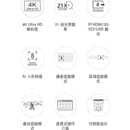
4K Ultra HD
21 倍光學變
IP/HDMI/3G-
解析度
焦
SDI/USB 輸
出
AI 人形辨識
講者追蹤模
區域追蹤模
式
式
複合追蹤模
直覺式操作
可倒掛設計
式
介面