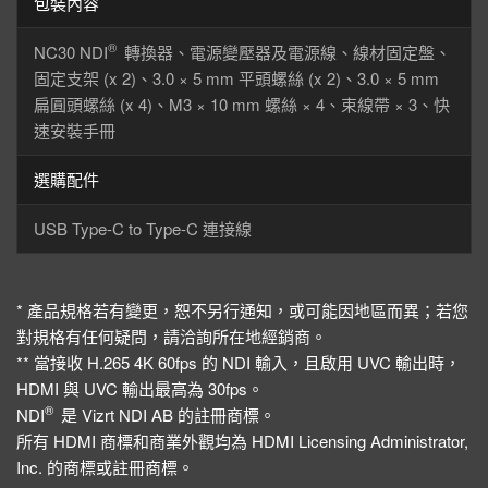
包裝內容
®
NC30 NDI
轉換器、電源變壓器及電源線、線材固定盤、
固定支架 (x 2)、3.0 × 5 mm 平頭螺絲 (x 2)、3.0 × 5 mm
扁圓頭螺絲 (x 4)、M3 × 10 mm 螺絲 × 4、束線帶 × 3、快
速安裝手冊
選購配件
USB Type-C to Type-C 連接線
* 產品規格若有變更，恕不另行通知，或可能因地區而異；若您
對規格有任何疑問，請洽詢所在地經銷商。
** 當接收 H.265 4K 60fps 的 NDI 輸入，且啟用 UVC 輸出時，
HDMI 與 UVC 輸出最高為 30fps。
®
NDI
是 Vizrt NDI AB 的註冊商標。
所有 HDMI 商標和商業外觀均為 HDMI Licensing Administrator,
Inc. 的商標或註冊商標。