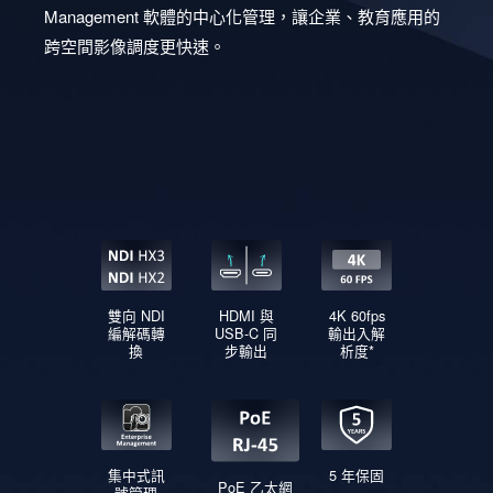
Management 軟體的中心化管理，讓企業、教育應用的
跨空間影像調度更快速。
AVer NC30
®
NDI
轉換器
®
雙向 NDI
調度．隨需切換
雙向 NDI
HDMI 與
4K 60fps
-
編解碼轉
USB-C 同
輸出入解
換
步輸出
析度*
集中式訊
5 年保固
PoE 乙太網
號管理