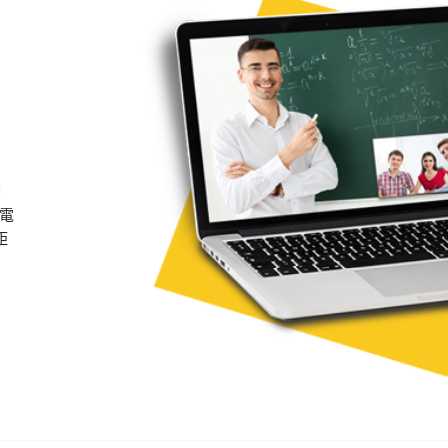
續
電
距