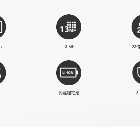
s
13 MP
23
內建鋰電池
3