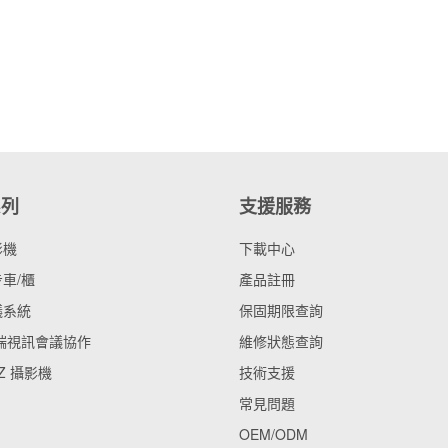
系列
支援服務
影機
下載中心
車/櫃
產品註冊
議系統
保固期限查詢
雲端視訊會議協作
維修狀態查詢
Z 攝影機
技術支援
常見問題
OEM/ODM